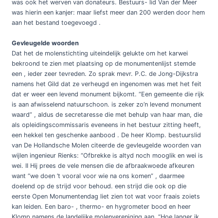
was ook het werven van donateurs. Bestuurs- lid Van der Meer
was hierin een kanjer: maar liefst meer dan 200 werden door hem
aan het bestand toegevoegd .
Gevleugelde woorden
Dat het de molenstichting uiteindelijk gelukte om het karwei
bekroond te zien met plaatsing op de monumentenlijst stemde
een , ieder zeer tevreden. Zo sprak mevr. P.C. de Jong-Dijkstra
namens het Gild dat ze verheugd en ingenomen was met het feit
dat er weer een levend monument bijkomt. “Een gemeente die rijk
is aan afwisselend natuurschoon. is zeker zo’n levend monument
waard” , aldus de secretaresse die met behulp van haar man, die
als opleidingscommissaris eveneens in het bestuur zitting heeft,
een hekkel ten geschenke aanbood . De heer Klomp. bestuurslid
van De Hollandsche Molen citeerde de gevleugelde woorden van
wijlen ingenieur Rienks: “Ofbrekke is altyd noch mooglik en wei is
wei. II Hij prees de vele mensen die de afbraakwoede afkeuren
want “we doen ’t vooral voor wie na ons komen” , daarmee
doelend op de strijd voor behoud. een strijd die ook op die
eerste Open Monumentendag liet zien tot wat voor fraais zoiets
kan leiden. Een baro- , thermo- en hygrometer bood en heer
Klomp namens de landelijke molenvereniging aan. “Hoe langer ik