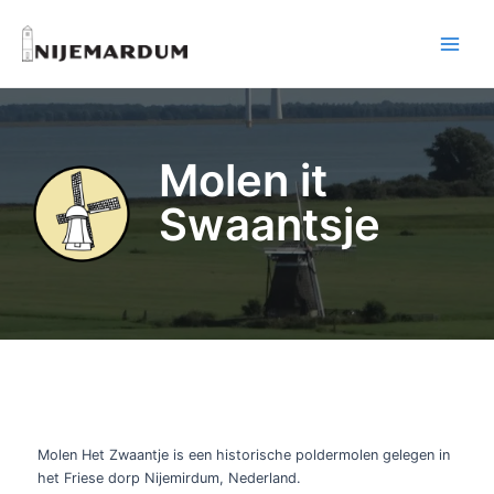
Ga
naar
Main
de
inhoud
Menu
Molen it
Swaantsje
Molen Het Zwaantje is een historische poldermolen gelegen in
het Friese dorp Nijemirdum, Nederland.