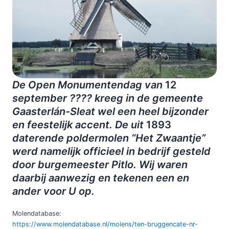
De Open Monumentendag van
12
september ???? kreeg in de gemeente
Gaasterlán-Sleat wel een heel bijzonder
en feestelijk accent. De uit
1893
daterende poldermolen “Het Zwaantje”
werd namelijk officieel in bedrijf gesteld
door burgemeester Pitlo. Wij waren
daarbij aanwezig en tekenen een en
ander voor U op.
Molendatabase:
https://www.molendatabase.nl/molens/ten-bruggencate-nr-