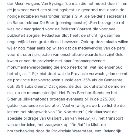
der Meer, volgens Van Eysinga “de man die het moest doen ” , en
de jonkheer werd een stichtingsbestuur gevormd met daarin de
nodige notabelen waaronder notaris G .A .de Gelder ( secretaris)
en Rabodirekteur De Boer (penningmeester) .Een belangrijke rol
was ook weggelegd voor de Balkster Courant die voor veel
publiciteit zorgde. Redacteur Slot heeft de stichting daarmee
ongetwijfeld een grote dienst bewezen. Ook op deze plaats willen
wij er nog maar eens op wijzen dat de medewerking van de pers
voor dit soort projecten van onschatbare waarde kan zijn! Geld
kwam er van de provincie met haar “toonaangevende
monumentenverordening die erop neerkomt, wat molenbehoud
betreft, als ’t Rijk niet doet wat de Provincie verwacht, dan neemt
de provincie het voortouwen subsidieert 35% als de Gemeente
ook 35% subsidieert.” Dat gebeurde dus, ook al stond de molen
niet op de monumentenlijst. Het Prins Bernhardfonds en het
Siderius Jikkemafonds droegen eveneens bij in de 225.000
gulden kostende restauratie . Veel vrijwilligerswerk verlichtte de
lasten: het sloopwerk van “De Noordster” ( zie daarover de
speciale bijdrage van Gijsbert Jan van Reeuwijk) , het transport
van onderdelen, het zaagwerk op “De Rat” te IJlst, de
houtschenking door de Provinciale Waterstaat, enz. Belangrijk