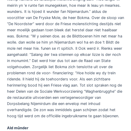
meirin yn ‘e runte fan munegekken, hoe mear ik leau yn mearkes.
wunders. It is hjoed it wunder fan Nijemardum.” aldus de
voorzitter van De Fryske Mole, de heer Bokma. Over de sloop van
“De Noordster” werd door de Friese molenstichting destijds niet
meer moeilijk gedaan toen bleek dat herstel daar niet haalbaar
was. Bokma: “W y seinen doe. as de Bildtboeren him net mear ha
wolle. dan wolle se him yn Nijemardum wol ha en doe ’t Bildt de
mole net mear hie. funen se rt spitich. II Ook werd ir. Rienks weer
aangehaald: “Salang der twa stiennen op elkoar lizze is der noch
in monumint.” Dat werd hier dus tot aan de Raad van State
volgehouden. Zorgelijk liet Bokma zich tenslotte uit over de
problemen rond de voor- financiering: “Hoe holde wy dy trein
ridende. II hield hij de toehoorders voor. Als een zichtbare
herinnering bood hij een Friese vlag aan. Tot slot spraken nog de
heer Delen van de Sociale Werkvoorziening “Waghenbrugghe” die
de restauratie uitvoerden een vertegenwoordiger van
Dorpsbelang Nijemirdum die een envelop met inhoud
overhandigde. De zon was inmiddels gaan schijnen zodat het
hoog tijd werd om de officiële ingebruikname te gaan bijwonen.
Ald mûnder