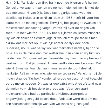
H. v. Dijk: “As ik der oan tink, ha ik noch de blierren yn’e hannen.
Geheel onverwacht maakten we op het molen erf kennis met de
oud molenaar H. van Dijk. Deze tachtigjarige baas woonde
destijds op Huiteburen te Nijemirdum .In 1956 heeft hij voor het
laatst met de molen gemalen. Terwijl hij het gejaagde zwaaien der
molenwieken aandachtig volgt , Vertelt hij over de dagen van
toen. “Us heit wie fan 1862. Dy hat hjir jierren en jierren mundere.
Hy wie ek fisker en fierders jage er wol en streupe fansels mar
skriuw dat mar net op. It wie hjir achter de dyk doe noch
Sudersee, no. 0, wat ha wy wol wat meimakke nachts, hjir op ‘e
pôle. En as de mune dan mar wetter hie, dan koen en wy him wol
hálde. Foar 275 gune yn’t jier bemealden wy him, mar wy hienen it
neat net rom. Dat jild moast ik nammentlik dele mei buorman. Dat
wie H. Sinnema. Foar dat lean moasten wy de tochtsleat ek
hekkelje. As’t min waer wie, wienen wy tegearre.” Vanuit het bij de
molen staande “fjúrhok” konden zij droog en beschut het toezicht
op de molen houden. Dit was er geplaatst omdat de afstand naar
de molen van- uit het dorp te groot was. Voor een apart
molenaarshuisje had de particuliere Huitebuursterpolder
ongetwijfeld geen geld beschikbaar. Volstaan werd daarom met
een nachtmaaldershuisje waarvan we thans nog een gaaf