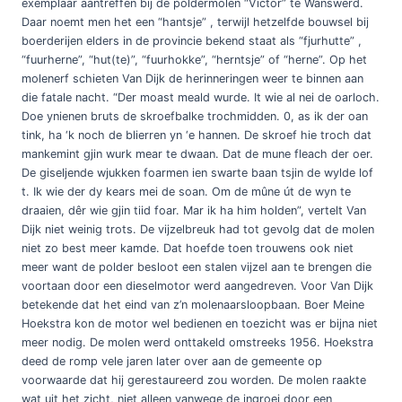
exemplaar aantreffen bij de poldermolen “Victor” te Wanswerd.
Daar noemt men het een “hantsje” , terwijl hetzelfde bouwsel bij
boerderijen elders in de provincie bekend staat als “fjurhutte” ,
“fuurherne”, “hut(te)”, “fuurhokke”, “herntsje” of “herne”. Op het
molenerf schieten Van Dijk de herinneringen weer te binnen aan
die fatale nacht. “Der moast meald wurde. It wie al nei de oarloch.
Doe ynienen bruts de skroefbalke trochmidden. 0, as ik der oan
tink, ha ‘k noch de blierren yn ‘e hannen. De skroef hie troch dat
mankemint gjin wurk mear te dwaan. Dat de mune fleach der oer.
De giseljende wjukken foarmen ien swarte baan tsjin de wylde lof
t. Ik wie der dy kears mei de soan. Om de mûne út de wyn te
draaien, dêr wie gjin tiid foar. Mar ik ha him holden”, vertelt Van
Dijk niet weinig trots. De vijzelbreuk had tot gevolg dat de molen
niet zo best meer kamde. Dat hoefde toen trouwens ook niet
meer want de polder besloot een stalen vijzel aan te brengen die
voortaan door een dieselmotor werd aangedreven. Voor Van Dijk
betekende dat het eind van z’n molenaarsloopbaan. Boer Meine
Hoekstra kon de motor wel bedienen en toezicht was er bijna niet
meer nodig. De molen werd onttakeld omstreeks 1956. Hoekstra
deed de romp vele jaren later over aan de gemeente op
voorwaarde dat hij gerestaureerd zou worden. De molen raakte
wat uit het zicht, niet alleen vanwege de ingroei door een