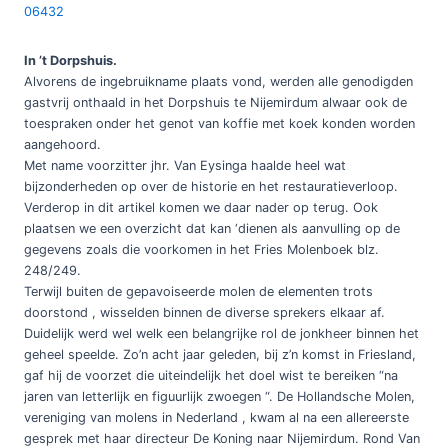
06432
In ’t Dorpshuis.
Alvorens de ingebruikname plaats vond, werden alle genodigden
gastvrij onthaald in het Dorpshuis te Nijemirdum alwaar ook de
toespraken onder het genot van koffie met koek konden worden
aangehoord.
Met name voorzitter jhr. Van Eysinga haalde heel wat
bijzonderheden op over de historie en het restauratieverloop.
Verderop in dit artikel komen we daar nader op terug. Ook
plaatsen we een overzicht dat kan ‘dienen als aanvulling op de
gegevens zoals die voorkomen in het Fries Molenboek blz.
248/249.
Terwijl buiten de gepavoiseerde molen de elementen trots
doorstond , wisselden binnen de diverse sprekers elkaar af.
Duidelijk werd wel welk een belangrijke rol de jonkheer binnen het
geheel speelde. Zo’n acht jaar geleden, bij z’n komst in Friesland,
gaf hij de voorzet die uiteindelijk het doel wist te bereiken “na
jaren van letterlijk en figuurlijk zwoegen “. De Hollandsche Molen,
vereniging van molens in Nederland , kwam al na een allereerste
gesprek met haar directeur De Koning naar Nijemirdum. Rond Van