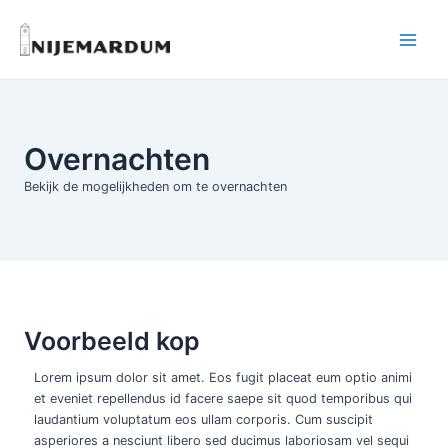
Ga
naar
Main
de
inhoud
Menu
Overnachten
Bekijk de mogelijkheden om te overnachten
Voorbeeld kop
Lorem ipsum dolor sit amet. Eos fugit placeat eum optio animi
et eveniet repellendus id facere saepe sit quod temporibus qui
laudantium voluptatum eos ullam corporis. Cum suscipit
asperiores a nesciunt libero sed ducimus laboriosam vel sequi