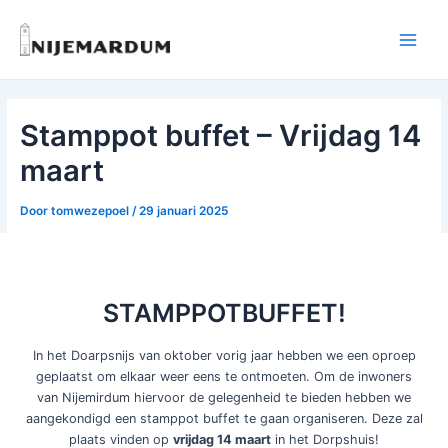
Ga
naar
Main
de
inhoud
Menu
Stamppot buffet – Vrijdag 14
maart
Door
tomwezepoel
/
29 januari 2025
STAMPPOTBUFFET!
In het Doarpsnijs van oktober vorig jaar hebben we een oproep
geplaatst om elkaar weer eens te ontmoeten. Om de inwoners
van Nijemirdum hiervoor de gelegenheid te bieden hebben we
aangekondigd een stamppot buffet te gaan organiseren. Deze zal
plaats vinden op
vrijdag 14 maart
in het Dorpshuis!