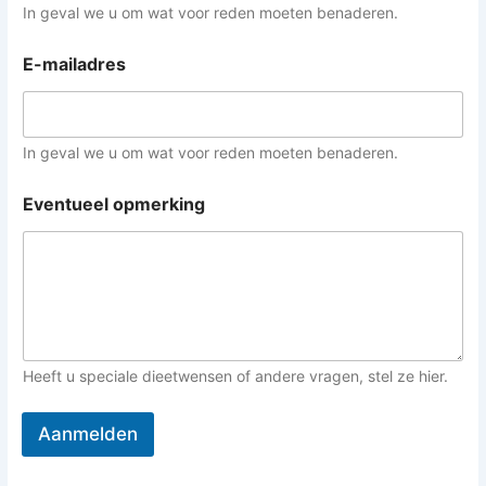
m
In geval we u om wat voor reden moeten benaderen.
e
r
E-mailadres
s
t
a
m
p
In geval we u om wat voor reden moeten benaderen.
p
o
Eventueel opmerking
t
E
v
e
n
t
u
e
e
Heeft u speciale dieetwensen of andere vragen, stel ze hier.
l
Aanmelden