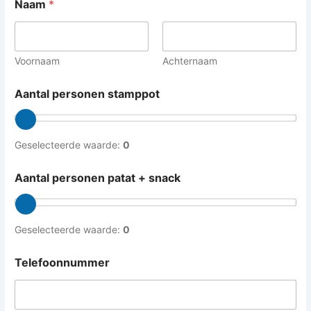
Naam
*
Voornaam
Achternaam
Aantal personen stamppot
Geselecteerde waarde:
0
T
Aantal personen patat + snack
e
l
e
f
Geselecteerde waarde:
0
o
o
n
Telefoonnummer
n
u
m